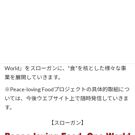
● Peace-loving Foodプロジェクト
PRIでは、このたび「Peace-loving Foodプロジェク
ト」を立ち上げました。
Peace-loving Food プロジェクトとは、「 “食” を通
じた争わなくてすむ社会をつくる研究」と「その成
果を活用した平和社会構築キャンペーン」です。
本プロジェクトでは、「Peace-loving Food, One
World」をスローガンに、“食”を核とした様々な事
業を展開していきます。
※Peace-loving Foodプロジェクトの具体的取組につ
いては、今後ウエブサイト上で随時発信していきま
す。
【スローガン】