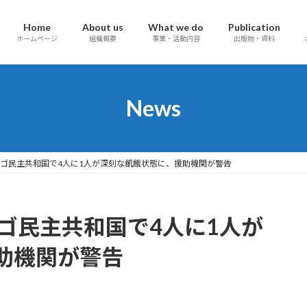
Home
About us
What we do
Publication
ホームページ
組織概要
事業・活動内容
出版物・資料
News
コンゴ民主共和国で4人に1人が深刻な飢餓状態に、援助機関が警告
ンゴ民主共和国で4人に1人が
助機関が警告