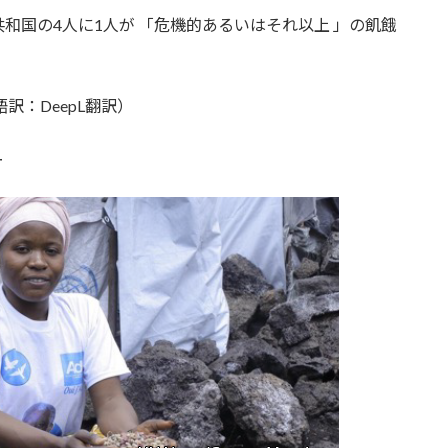
和国の4人に1人が 「危機的あるいはそれ以上 」の飢餓
訳：DeepL翻訳）
ー