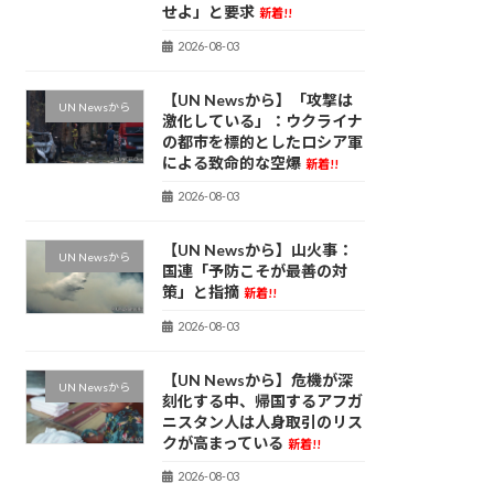
せよ」と要求
新着!!
2026-08-03
【UN Newsから】「攻撃は
UN Newsから
激化している」：ウクライナ
の都市を標的としたロシア軍
による致命的な空爆
新着!!
2026-08-03
【UN Newsから】山火事：
UN Newsから
国連「予防こそが最善の対
策」と指摘
新着!!
2026-08-03
【UN Newsから】危機が深
UN Newsから
刻化する中、帰国するアフガ
ニスタン人は人身取引のリス
クが高まっている
新着!!
2026-08-03