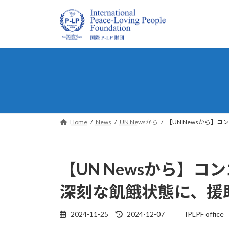
コ
ナ
ン
ビ
テ
ゲ
ン
ー
ツ
シ
へ
ョ
ス
ン
キ
に
ッ
移
プ
動
Home
News
UN Newsから
【UN Newsから】
【UN Newsから】コ
深刻な飢餓状態に、援
最
2024-11-25
2024-12-07
IPLPF office
終