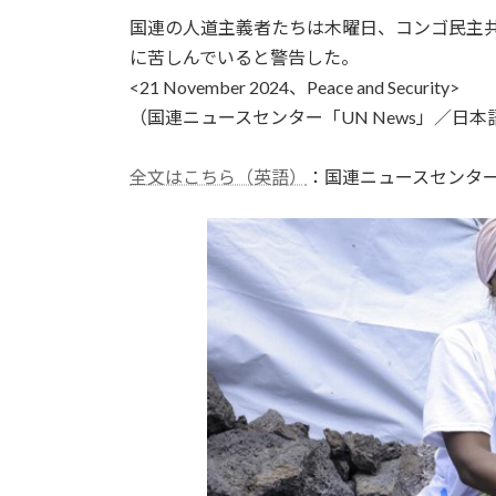
更
国連の人道主義者たちは木曜日、コンゴ民主共
新
日
に苦しんでいると警告した。
時
<21 November 2024、Peace and Security>
:
（国連ニュースセンター「UN News」／日本語
全文はこちら（英語）
：国連ニュースセンタ