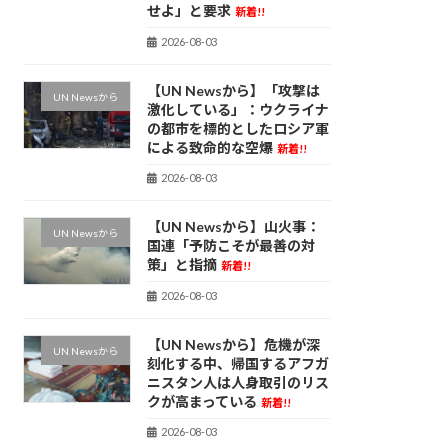
せよ」と要求
新着!!
2026-08-03
【UN Newsから】「攻撃は
UN Newsから
激化している」：ウクライナ
の都市を標的としたロシア軍
による致命的な空爆
新着!!
2026-08-03
【UN Newsから】山火事：
UN Newsから
国連「予防こそが最善の対
策」と指摘
新着!!
2026-08-03
【UN Newsから】危機が深
UN Newsから
刻化する中、帰国するアフガ
ニスタン人は人身取引のリス
クが高まっている
新着!!
2026-08-03