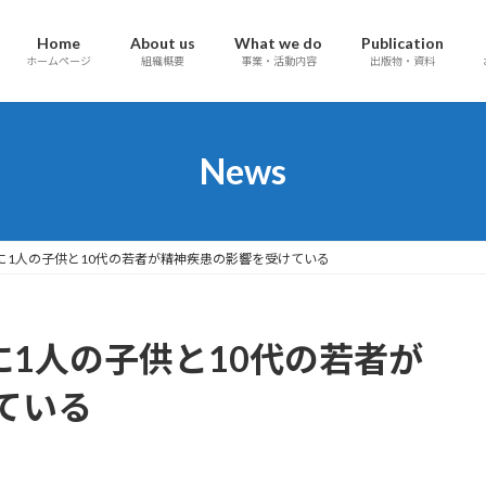
Home
About us
What we do
Publication
ホームページ
組織概要
事業・活動内容
出版物・資料
News
7人に1人の子供と10代の若者が精神疾患の影響を受けている
人に1人の子供と10代の若者が
ている