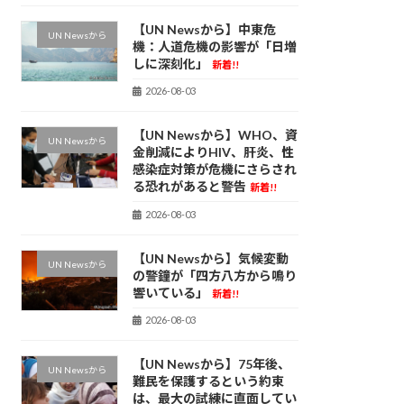
【UN Newsから】中東危
UN Newsから
機：人道危機の影響が「日増
しに深刻化」
新着!!
2026-08-03
【UN Newsから】WHO、資
UN Newsから
金削減によりHIV、肝炎、性
感染症対策が危機にさらされ
る恐れがあると警告
新着!!
2026-08-03
【UN Newsから】気候変動
UN Newsから
の警鐘が「四方八方から鳴り
響いている」
新着!!
2026-08-03
【UN Newsから】75年後、
UN Newsから
難民を保護するという約束
は、最大の試練に直面してい