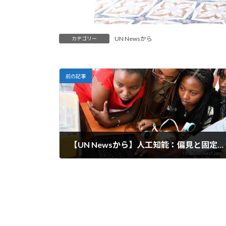
UN Newsから
カテゴリー
前の記事
【UN Newsから】人工知能：偏見と固定観念の根絶
2024-10-15