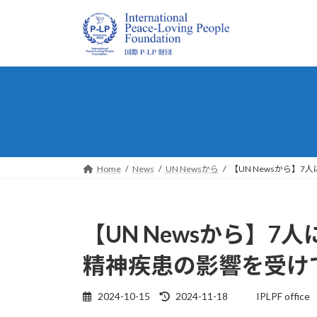
コ
ナ
ン
ビ
テ
ゲ
ン
ー
ツ
シ
へ
ョ
ス
ン
キ
に
ッ
移
プ
動
Home
News
UN Newsから
【UN Newsから】
【UN Newsから】7
精神疾患の影響を受け
最
2024-10-15
2024-11-18
IPLPF office
終