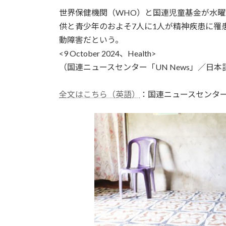
更
世界保健機関（WHO）と国連児童基金が水曜
新
日
供と青少年のおよそ7人に1人が精神疾患に罹
時
動障害だという。
:
<9 October 2024、Health>
（国連ニュースセンター「UN News」／日本語
全文はこちら（英語）
：国連ニュースセンタ