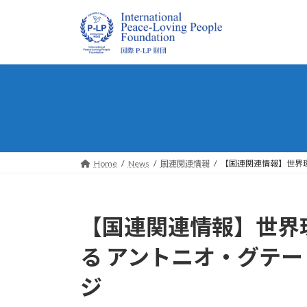
コ
ナ
ン
ビ
テ
ゲ
ン
ー
ツ
シ
へ
ョ
ス
ン
キ
に
ッ
移
プ
動
Home
News
国連関連情報
【国連関連情報】世界
【国連関連情報】世界
る アントニオ・グテ
ジ