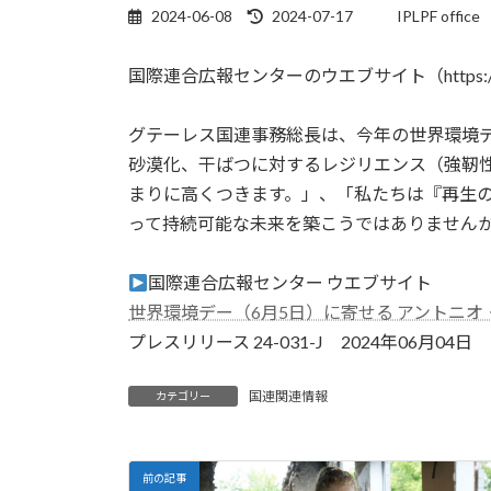
最
2024-06-08
2024-07-17
IPLPF office
終
更
国際連合広報センターのウエブサイト（https://
新
日
時
グテーレス国連事務総長は、今年の世界環境デ
:
砂漠化、干ばつに対するレジリエンス（強靭
まりに高くつきます。」、「私たちは『再生
って持続可能な未来を築こうではありません
国際連合広報センター ウエブサイト
世界環境デー（6月5日）に寄せる アントニ
プレスリリース 24-031-J 2024年06月04日
国連関連情報
カテゴリー
前の記事