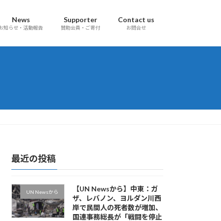
News
Supporter
Contact us
お知らせ・活動報告
賛助会員・ご寄付
お問合せ
最近の投稿
【UN Newsから】中東：ガ
UN Newsから
ザ、レバノン、ヨルダン川西
岸で民間人の死者数が増加、
国連事務総長が「戦闘を停止