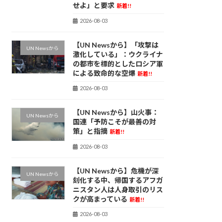
せよ」と要求
新着!!
2026-08-03
【UN Newsから】「攻撃は
UN Newsから
激化している」：ウクライナ
の都市を標的としたロシア軍
による致命的な空爆
新着!!
2026-08-03
【UN Newsから】山火事：
UN Newsから
国連「予防こそが最善の対
策」と指摘
新着!!
2026-08-03
【UN Newsから】危機が深
UN Newsから
刻化する中、帰国するアフガ
ニスタン人は人身取引のリス
クが高まっている
新着!!
2026-08-03