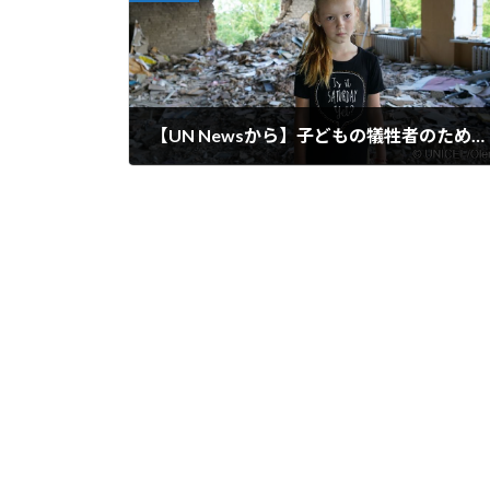
【UN Newsから】子どもの犠牲者のために戦争を常態化させてはならない： ウクライナの人道調整官
2024-06-08