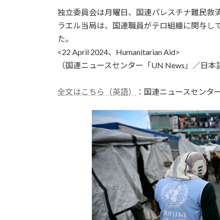
更
独立委員会は月曜日、国連パレスチナ難民救済
新
日
ラエル当局は、国連職員がテロ組織に関与し
時
た。
:
<22 April 2024、Humanitarian Aid>
（国連ニュースセンター「UN News」／日本語
全文はこちら（英語）
：国連ニュースセンタ