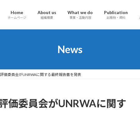
Home
About us
What we do
Publication
ホームページ
組織概要
事業・活動内容
出版物・資料
News
独立評価委員会がUNRWAに関する最終報告書を発表
立評価委員会がUNRWAに関す