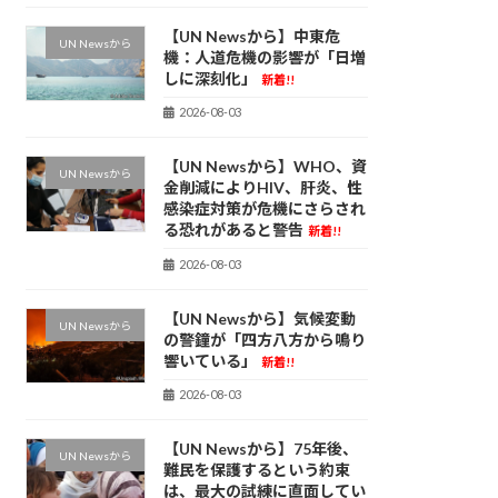
【UN Newsから】中東危
UN Newsから
機：人道危機の影響が「日増
しに深刻化」
新着!!
2026-08-03
【UN Newsから】WHO、資
UN Newsから
金削減によりHIV、肝炎、性
感染症対策が危機にさらされ
る恐れがあると警告
新着!!
2026-08-03
【UN Newsから】気候変動
UN Newsから
の警鐘が「四方八方から鳴り
響いている」
新着!!
2026-08-03
【UN Newsから】75年後、
UN Newsから
難民を保護するという約束
は、最大の試練に直面してい