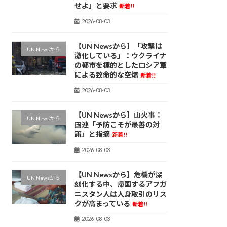
せよ」と要求
新着!!
2026-08-03
【UN Newsから】「攻撃は
UN Newsから
激化している」：ウクライナ
の都市を標的としたロシア軍
による致命的な空爆
新着!!
2026-08-03
【UN Newsから】山火事：
UN Newsから
国連「予防こそが最善の対
策」と指摘
新着!!
2026-08-03
【UN Newsから】危機が深
UN Newsから
刻化する中、帰国するアフガ
ニスタン人は人身取引のリス
クが高まっている
新着!!
2026-08-03