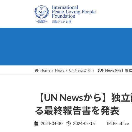
コ
ナ
ン
ビ
テ
ゲ
ン
ー
ツ
シ
へ
ョ
ス
ン
キ
に
ッ
移
プ
動
Home
News
UN Newsから
【UN Newsから】
【UN Newsから】独
る最終報告書を発表
最
2024-04-30
2024-05-15
IPLPF office
終