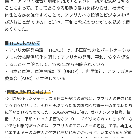
要だ。アフリカ連合が明確に指摘するように、銃声を沈黙させる
ことによって。そしてあらゆる形態の暴力を終わらせ、社会の一
体性と安定を強化することで、アフリカへの投資とビジネスを呼
び込むことができる」と述べ、平和と繁栄のつながりを認めて締
めくくった。
■
TICADについて
・アフリカ開発会議（TICAD）は、多国間協力とパートナーシッ
プにおける関係強化を通じてアフリカの発展、平和、安全を促進
することを目的として、1993年から開催されている。
・日本と国連、国連開発計画（UNDP）、世界銀行、アフリカ連合
委員会（AUC）が共催している。
<
国連支援財団担当者より
>
今回ご紹介したグテーレス国連事務総長の演説は、アフリカの未来に対
する明るい兆しと、それを実現するための国際的な責任を改めて私たち
に問いかけるものでした。SDGsの達成に向け、ガバナンスや投資、技
術、人材、平和といった多面的なアプローチが求められていますが、な
かでも印象的だったのは「アフリカのエネルギーの逆説」です。再生可
能エネルギーの潜在力が非常に高いにもかかわらず、いまだ6億人が電