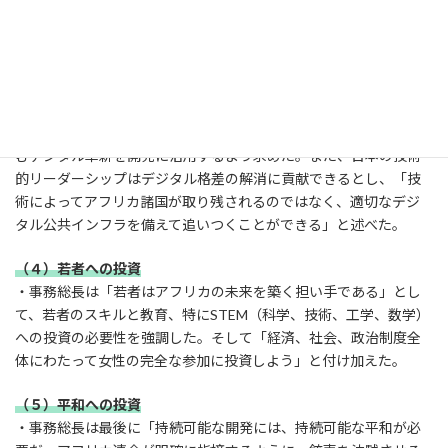
る。本来、それらを保有する国々が、地域および世界のバリュー
チェーンに付加価値をもたらしつつ最も優先的に恩恵を受けるべき
だ」と述べた。
（３）テクノロジーへの投資
・次に事務総長はテクノロジーに目を向け、人工知能（AI）を含
むデジタル革新を開発に活用するよう求めた。また、日本の技術
的リーダーシップはデジタル格差の解消に貢献できるとし、「技
術によってアフリカ諸国が取り残されるのではなく、適切なデジ
タル公共インフラを備えて追いつくことができる」と述べた。
（４）若者への投資
・事務総長は「若者はアフリカの未来を築く担い手である」とし
て、若者のスキルと教育、特にSTEM（科学、技術、工学、数学）
への投資の必要性を強調した。そして「経済、社会、政治制度全
体にわたって女性の完全な参加に投資しよう」と付け加えた。
（５）平和への投資
・事務総長は最後に「持続可能な開発には、持続可能な平和が必