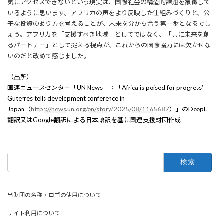
気にアクセスできないという現実は、国際社会の構造的課題を象徴して
いるように思います。アフリカの声をより反映した仕組みづくりと、公
平な投資のあり方を考えることが、未来を分かち合う第一歩となるでし
ょう。アフリカを「支援すべき地域」としてではなく、「共に未来を創
るパートナー」として捉える視点が、これからの国際協力には欠かせな
いのだと改めて感じました。
（出所）
国連ニュースセンター「UN News」：「Africa is poised for progress’
Guterres tells development conference in
Japan（
https://news.un.org/en/story/2025/08/1165687
）」のDeepL
翻訳又はGoogle翻訳による日本語訳を基に国連支援財団作成
検
索:
当財団の名称・ロゴの使用について
サイト利用について