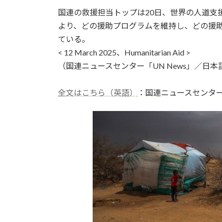
更
国連の救援担当トップは20日、世界の人道支
新
日
より、どの援助プログラムを維持し、どの援
時
ている。
:
< 12 March 2025、Humanitarian Aid >
（国連ニュースセンター「UN News」／日本語
全文はこちら（英語）
：国連ニュースセンタ