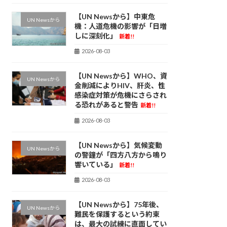
【UN Newsから】中東危
UN Newsから
機：人道危機の影響が「日増
しに深刻化」
新着!!
2026-08-03
【UN Newsから】WHO、資
UN Newsから
金削減によりHIV、肝炎、性
感染症対策が危機にさらされ
る恐れがあると警告
新着!!
2026-08-03
【UN Newsから】気候変動
UN Newsから
の警鐘が「四方八方から鳴り
響いている」
新着!!
2026-08-03
【UN Newsから】75年後、
UN Newsから
難民を保護するという約束
は、最大の試練に直面してい