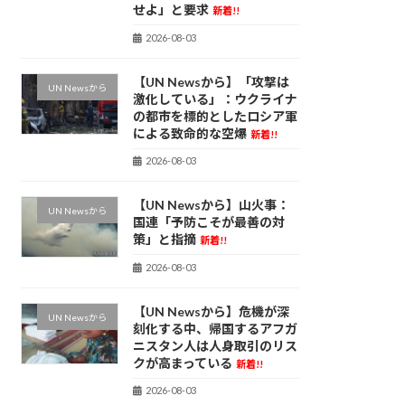
せよ」と要求
新着!!
2026-08-03
【UN Newsから】「攻撃は
UN Newsから
激化している」：ウクライナ
の都市を標的としたロシア軍
による致命的な空爆
新着!!
2026-08-03
【UN Newsから】山火事：
UN Newsから
国連「予防こそが最善の対
策」と指摘
新着!!
2026-08-03
【UN Newsから】危機が深
UN Newsから
刻化する中、帰国するアフガ
ニスタン人は人身取引のリス
クが高まっている
新着!!
2026-08-03