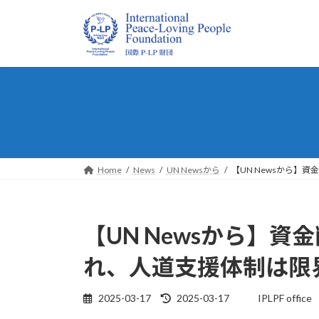
コ
ナ
ン
ビ
テ
ゲ
ン
ー
ツ
シ
へ
ョ
ス
ン
キ
に
ッ
移
プ
動
Home
News
UN Newsから
【UN Newsから】
【UN Newsから】
れ、人道支援体制は限
最
2025-03-17
2025-03-17
IPLPF office
終