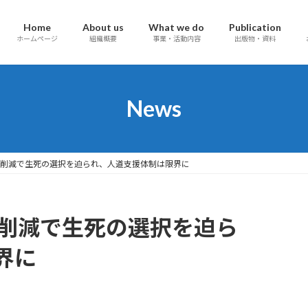
Home
About us
What we do
Publication
ホームページ
組織概要
事業・活動内容
出版物・資料
News
資金削減で生死の選択を迫られ、人道支援体制は限界に
資金削減で生死の選択を迫ら
界に