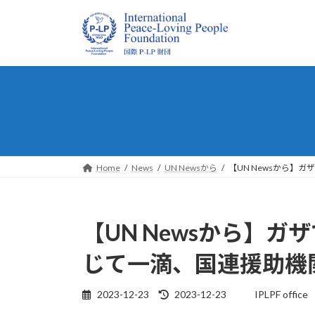
コ
ナ
ン
ビ
テ
ゲ
ン
ー
ツ
シ
へ
ョ
ス
ン
キ
に
ッ
移
プ
動
Home
News
UN Newsから
【UN Newsから】
【UN Newsから】
じて一滴、国連援助機
最
2023-12-23
2023-12-23
IPLPF office
終