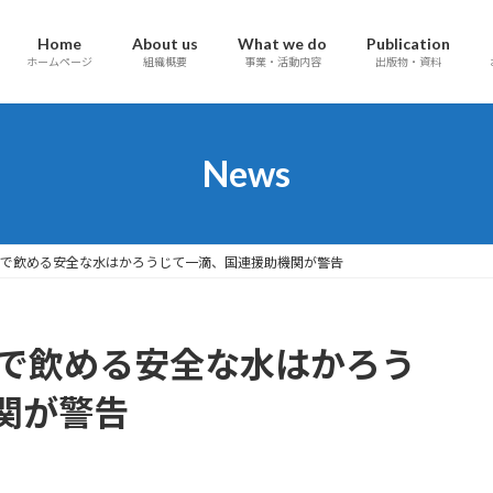
Home
About us
What we do
Publication
ホームページ
組織概要
事業・活動内容
出版物・資料
News
ガザで飲める安全な水はかろうじて一滴、国連援助機関が警告
ガザで飲める安全な水はかろう
関が警告