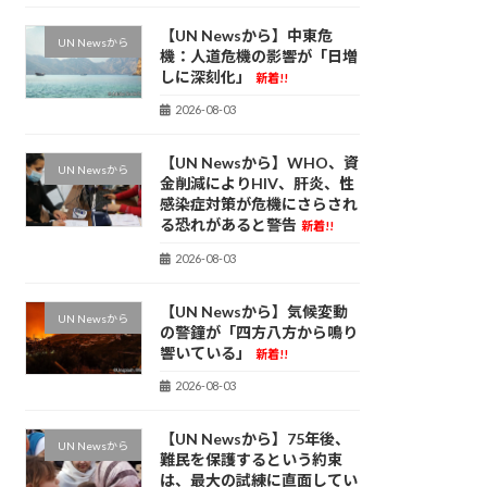
【UN Newsから】中東危
UN Newsから
機：人道危機の影響が「日増
しに深刻化」
新着!!
2026-08-03
【UN Newsから】WHO、資
UN Newsから
金削減によりHIV、肝炎、性
感染症対策が危機にさらされ
る恐れがあると警告
新着!!
2026-08-03
【UN Newsから】気候変動
UN Newsから
の警鐘が「四方八方から鳴り
響いている」
新着!!
2026-08-03
【UN Newsから】75年後、
UN Newsから
難民を保護するという約束
は、最大の試練に直面してい