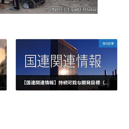
次の記事
【国連関連情報】持続可能な開発目標（ＳＤＧｓ）推進本部：「SDGs実施指針」の改定等
2023-12-28