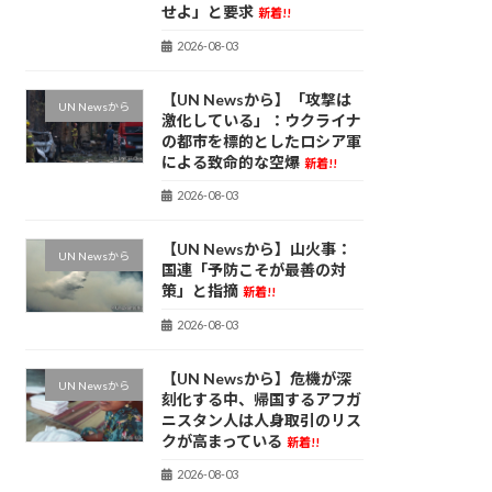
せよ」と要求
新着!!
2026-08-03
【UN Newsから】「攻撃は
UN Newsから
激化している」：ウクライナ
の都市を標的としたロシア軍
による致命的な空爆
新着!!
2026-08-03
【UN Newsから】山火事：
UN Newsから
国連「予防こそが最善の対
策」と指摘
新着!!
2026-08-03
【UN Newsから】危機が深
UN Newsから
刻化する中、帰国するアフガ
ニスタン人は人身取引のリス
クが高まっている
新着!!
2026-08-03