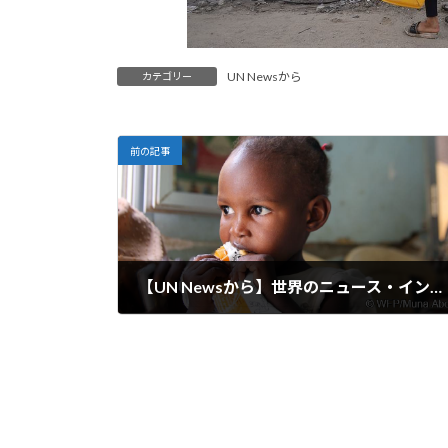
UN Newsから
カテゴリー
前の記事
【UN Newsから】世界のニュース・イン・ブリーフ：WFP、スーダンでの食糧援助の一部停止を余儀なくされる、コンゴ民主共和国選挙、平和維持軍総長がCARを訪問
2023-12-23