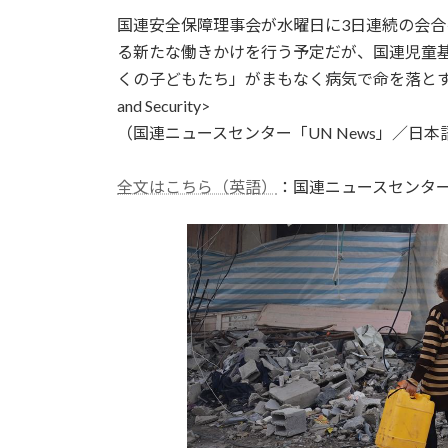
更
国連安全保障理事会が水曜日に3日連続の会
新
日
る新たな働きかけを行う予定だが、国連児童
時
くの子どもたち」がまもなく病気で命を落とすことにな
:
and Security>
（国連ニュースセンター「UN News」／日本語
全文はこちら（英語）
：国連ニュースセンタ