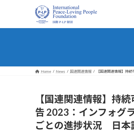
コ
ナ
ン
ビ
テ
ゲ
ン
ー
ツ
シ
へ
ョ
ス
ン
キ
に
ッ
移
プ
動
Home
News
国連関連情報
【国連関連情報】持続可
【国連関連情報】持続可
告 2023：インフォ
ごとの進捗状況 日本