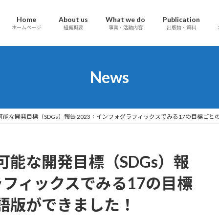
Home
About us
What we do
Publication
ホームページ
組織概要
事業・活動内容
出版物・資料
News
能な開発目標（SDGs）報告 2023：インフォグラフィックスでみる17の目標ご
能な開発目標（SDGs）報
グラフィックスでみる17の目標
語版ができました！