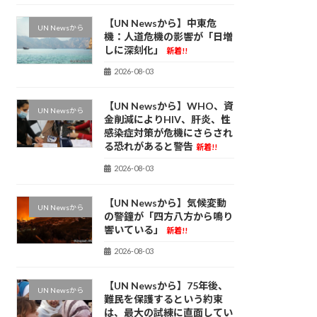
【UN Newsから】中東危
UN Newsから
機：人道危機の影響が「日増
しに深刻化」
新着!!
2026-08-03
【UN Newsから】WHO、資
UN Newsから
金削減によりHIV、肝炎、性
感染症対策が危機にさらされ
る恐れがあると警告
新着!!
2026-08-03
【UN Newsから】気候変動
UN Newsから
の警鐘が「四方八方から鳴り
響いている」
新着!!
2026-08-03
【UN Newsから】75年後、
UN Newsから
難民を保護するという約束
は、最大の試練に直面してい