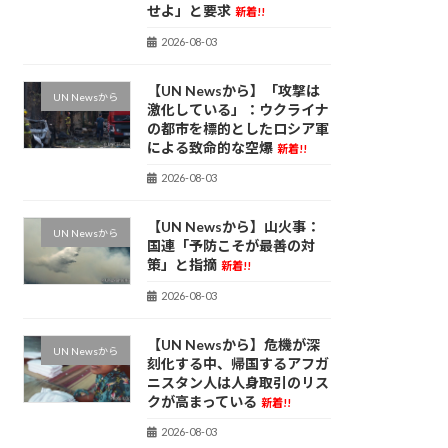
せよ」と要求
新着!!
2026-08-03
【UN Newsから】「攻撃は
UN Newsから
激化している」：ウクライナ
の都市を標的としたロシア軍
による致命的な空爆
新着!!
2026-08-03
【UN Newsから】山火事：
UN Newsから
国連「予防こそが最善の対
策」と指摘
新着!!
2026-08-03
【UN Newsから】危機が深
UN Newsから
刻化する中、帰国するアフガ
ニスタン人は人身取引のリス
クが高まっている
新着!!
2026-08-03