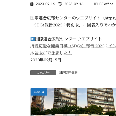
最
2023-09-16
2023-09-16
IPLPF office
終
更
国際連合広報センターのウエブサイト（https://
新
日
「SDGs報告2023：特別版」、図表入りでわ
時
:
国際連合広報センター ウエブサイト
持続可能な開発目標（SDGs）報告 2023
本語版ができました！
2023年09月15日
国連関連情報
カテゴリー
前の記事